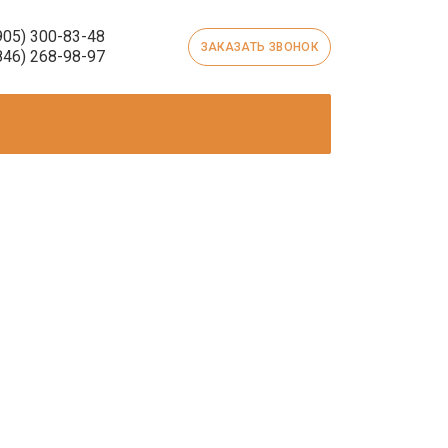
905) 300-83-48
ЗАКАЗАТЬ ЗВОНОК
846) 268-98-97
ШИБКА 404
Страница не найдена
еправильно набран адрес или такой
страницы не существует
ПЕРЕЙТИ НА ГЛАВНУЮ